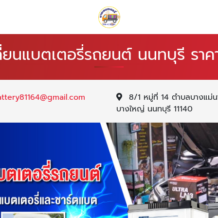
ี่ยนแบตเตอรี่รถยนต์ นนทบุรี ราค
ttery81164@gmail.com
8/1 หมู่ที่ 14 ตำบลบางแม่
บางใหญ่ นนทบุรี 11140