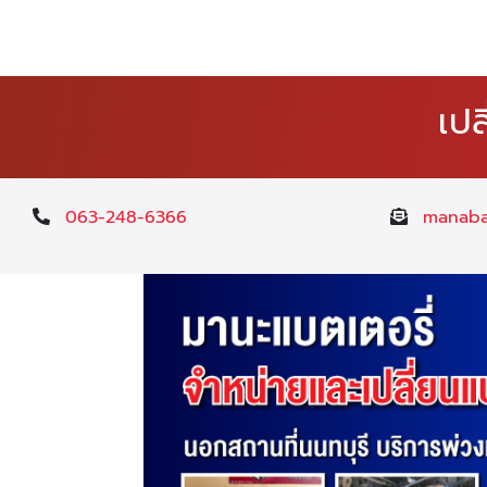
เปล
063-248-6366
manaba