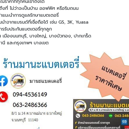
ในราคาที่ทุกคนเข้าถึงได้
ึงที่ ไม่ว่าจะเป็นบ้าน ออฟฟิศ หรือริมถนน
ำแนะนำการดูแลรักษาแบตเตอรี่
นำจากแบรนด์ที่เชื่อถือได้ เช่น GS, 3K, Yuasa
ารรับประกันแบตเตอรี่ทุกลูก
น เมืองนนทบุรี, บางใหญ่, บางบัวทอง, ปากเกร็ด
ุมธานี และกรุงเทพฯ บางเขต