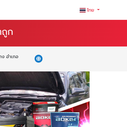
ไทย
าถูก
นาง อำเภอ