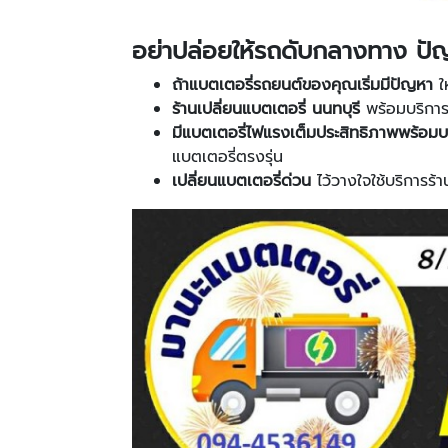
อย่าปล่อยให้รถดับกลางทาง
ปัญ
ถ้าแบตเตอรี่รถยนต์ของคุณเริ่มมีปัญหา
ให
ร้านเปลี่ยนแบตเตอรี่ นนทบุรี
พร้อมบริการ
มีแบตเตอรี่ไฟแรงเต็มประสิทธิภาพพร้อมบ
แบตเตอรี่ตรงรุ่น
เปลี่ยนแบตเตอรี่ด่วน
ไว้วางใจใช้บริการร