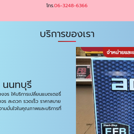
โทร.
06-3248-6366
บริการของเรา
 นนทบุรี
งจร ให้บริการเปลี่ยนแบตเตอรี่
บวงจร สะดวก รวดเร็ว ราคาสบาย
วามมั่นใจในคุณภาพและบริการที่